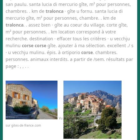
san paulu. santa lucia di mercurio gîte, m² pour personnes,
chambres. . km de
tralonca
· gîte u fornu. santa lucia di
mercurio gîte, m² pour personnes, chambre. . km de
tralonca
. . assez bien · gîte au coeur du village. corte gîte,
m² pour personnes. . km location correspond à votre
recherche. destination · effacer tous les critères · u vecchju
mulinu
corse
corse
gîte. ajouter à ma sélection. excellent ./ s
· u vecchju mulinu. épis. à ortiporio
corse
. chambres.
personnes. animaux interdits. a partir de /sem. résultats par
page : , , . .
Vu
sur gites-de-france.com