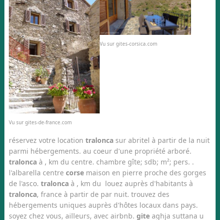
Vu sur gites-corsica.com
Vu sur gites-de-france.com
réservez votre location
tralonca
sur abritel à partir de la nuit
parmi hébergements. au coeur d'une propriété arboré.
tralonca
à , km du centre. chambre gîte; sdb; m²; pers. .
l'albarella centre
corse
maison en pierre proche des gorges
de l'asco.
tralonca
à , km du louez auprès d'habitants à
tralonca
, france à partir de par nuit. trouvez des
hébergements uniques auprès d'hôtes locaux dans pays.
soyez chez vous, ailleurs, avec airbnb.
gite
aghja suttana u