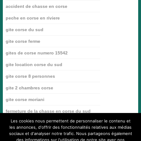
accident de chasse en corse
peche en corse en riviere
gite corse du sud
gite corse ferme
gites de corse numero 15542
gite location corse du sud
gite corse 8 personnes
gite 2 chambres corse
gite corse moriani
fermeture de la chasse en corse du sud
2015
Les cookies nous permettent de personnaliser le contenu et
les annonces, d'offrir des fonctionnalités relatives aux médias
sociaux et d'analyser notre trafic. Nous partageons également
des informations sur l'utilisation de notre site avec nos