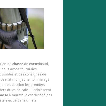
ation de
chasse
de
corse
dusud,
. nous avons fourni des
t visibles et des consignes de
us ce matin un jeune homme âgé
 un pied. selon les premiers
iers du cs de calvi, l l'adolescent
hasse
à muratello est décédé des
t été évacué dans un éta