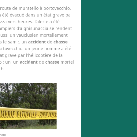
 route de muratello à portovecchio.
a été évacué dans un état grave pa
za vers heures. l'alerte a été
ompiers d'a ghisunaccia se rendent
aussi un vauclusien mortellement
s le sam :. un
accident
de
chasse
 portovecchio. un jeune homme a été
at grave par l'hélicoptère de la
o : un un
accident
de
chasse
mortel
 h.
.com