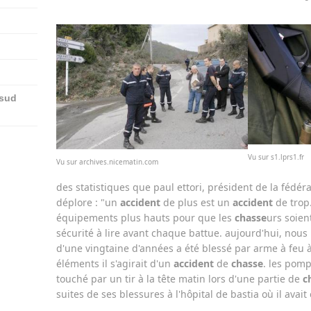
 sud
Vu sur s1.lprs1.fr
Vu sur archives.nicematin.com
des statistiques que paul ettori, président de la fédér
déplore : "un
accident
de plus est un
accident
de trop
équipements plus hauts pour que les
chasse
urs soien
sécurité à lire avant chaque battue. aujourd'hui, no
d'une vingtaine d'années a été blessé par arme à feu à
éléments il s'agirait d'un
accident
de
chasse
. les pomp
touché par un tir à la tête matin lors d'une partie de
c
suites de ses blessures à l'hôpital de bastia où il avai