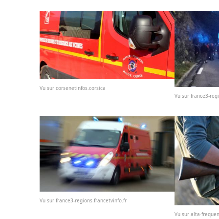
Vu sur corsenetinfos.corsica
Vu sur france3-regi
Vu sur france3-regions.francetvinfo.fr
Vu sur alta-freque