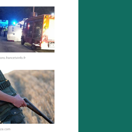
ons.francetvinfo.fr
nza.com