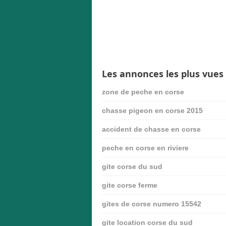
Les annonces les plus vues
zone de peche en corse
chasse pigeon en corse 2015
accident de chasse en corse
peche en corse en riviere
gite corse du sud
gite corse ferme
gites de corse numero 15542
gite location corse du sud