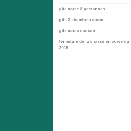
gite corse 8 personnes
gite 2 chambres corse
gite corse moriani
fermeture de la chasse en corse du
2015