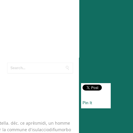
Pin It
tella. déc. ce aprèsmidi, un homme
 la commune d'isulacciodifiumorbo