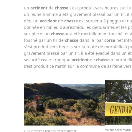
un
accident
de
chasse
s'est produit vers heures sur la
un jeune homme a été gravement blessé par un tir. il 
déc. un
accident
de
chasse
est survenu à poggio di naz
donnée en milieu d'aprèsmidi. les gendarmes et les p
sur place. un
chasse
ur a été mortellement touché. et 
touché par un tir de
chasse
dans la par
corse
net info
s'est produit vers heures sur la route de muratello à
gravement blessé par un tir. il a été évacué dans un ét
sécurité civile. tragique
accident
de
chasse
à muratell
s'est produit ce matin sur la commune de sartène vers
Vu sur corsematin
Vu sur france3-regions.francetvinfo.fr