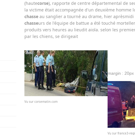
(haute
corse
), rapporte de centre départemental de sec
la victime était accompagnée d'un deuxième homme lor
chasse
au sanglier a tourné au drame, hier aprèsmidi à
chasse
urs de l'équipe de battue a été touché mortelleme
produits vers heures au lieudit aiola. selon les premie
par les chiens, se dirigeait
margin : 20px
Vu sur corsematin.com
Vu sur france3-regi