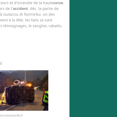
ours et d'incendie de la haute
corse
.
s de l'
accident
. déc. la partie de
 isulacciu di fium'orbu. un des
nt à la tête. les faits se sont
rs témoignages, le sanglier, rabattu
 0
ons.francetvinfo.fr