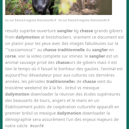
Vu sur france3-regions.francetvinfo.fr
Vu sur france3-regions.francetvinfo.fr
results superbe ouverture
sanglier
kg
chasse
grands gibiers
from
dailymotion
at bestshockers. vraiment ce document est
un plaisir pour les yeux avec des images fabuleuses sur la
""cassiamossa"" ou
chasse traditionnelle
du
sanglier
en
corse
. voir la video complete sur imineo le
sanglier
est un
animal sauvage prisé des
chasse
urs de gibiers mais il est
loin le temps où il faisait le bonheur des gaulois. l'animal est
aujourd'hui dévastateur pour aux cultures ces dernières
années. les périodes
traditionnelle
s de
chasse
vont du
troisième weekend de à la fin . brésil vs mexique
dailymotion
downloader la réunion des écoles supérieures
des beauxarts de tours, angers et le mans en un
Établissement public de coopération culturelle apparaît en
premier brésil vs mexique
dailymotion
downloader la
démographie sera assurément l'un des enjeux majeurs de
notre siècle #eanf#