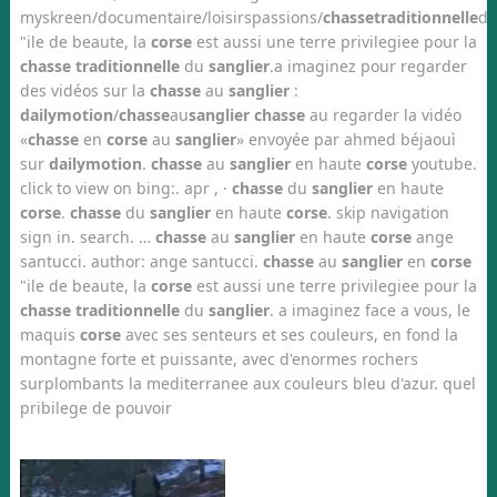
myskreen/documentaire/loisirspassions/
chasse
traditionnelle
d
"ile de beaute, la
corse
est aussi une terre privilegiee pour la
chasse traditionnelle
du
sanglier
.a imaginez pour regarder
des vidéos sur la
chasse
au
sanglier
:
dailymotion
/
chasse
au
sanglier chasse
au regarder la vidéo
«
chasse
en
corse
au
sanglier
» envoyée par ahmed béjaouì
sur
dailymotion
.
chasse
au
sanglier
en haute
corse
youtube.
click to view on bing:. apr , ·
chasse
du
sanglier
en haute
corse
.
chasse
du
sanglier
en haute
corse
. skip navigation
sign in. search. …
chasse
au
sanglier
en haute
corse
ange
santucci. author: ange santucci.
chasse
au
sanglier
en
corse
"ile de beaute, la
corse
est aussi une terre privilegiee pour la
chasse traditionnelle
du
sanglier
. a imaginez face a vous, le
maquis
corse
avec ses senteurs et ses couleurs, en fond la
montagne forte et puissante, avec d'enormes rochers
surplombants la mediterranee aux couleurs bleu d'azur. quel
pribilege de pouvoir